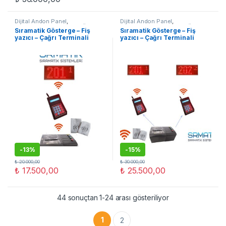
Dijital Andon Panel
,
Dijital Andon Panel
,
OTOMASYON
,
Sıramatik Ürünleri
OTOMASYON
,
Sıramatik Ürünleri
Sıramatik Gösterge – Fiş
Sıramatik Gösterge – Fiş
yazıcı – Çağrı Terminali
yazıcı – Çağrı Terminali
(Kablosuz SET1)
(Kablosuz SET2)
-
13%
-
15%
₺
20.000,00
₺
30.000,00
₺
17.500,00
₺
25.500,00
44 sonuçtan 1-24 arası gösteriliyor
1
2