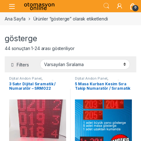
Skip to navigation
Skip to content
Open
0
Ana Sayfa
Ürünler “gösterge” olarak etiketlendi
gösterge
44 sonuçtan 1-24 arası gösteriliyor
Filters
Dijital Andon Panel
,
Dijital Andon Panel
,
OTOMASYON
,
Sıramatik Ürünleri
OTOMASYON
,
Sıramatik Ürünleri
3 Satır Dijital Sıramatik /
5 Masa Kurban Kesim Sıra
Numaratör – SRM022
Takip Numaratör / Sıramatik
seti