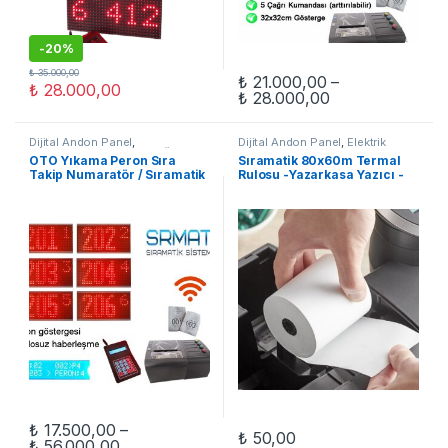
-
20%
₺
35.000,00
₺
21.000,00
–
₺
28.000,00
Fiyat aralığı: ₺
₺
28.000,00
Bu ürünün birden fazla varyasyon
Dijital Andon Panel
,
Dijital Andon Panel
,
Elektrik
OTOMASYON
,
Sıramatik Ürünleri
Malzemeleri
,
OTOMASYON
,
OTO Yıkama Peron Sıra
Sıramatik 80x60m Termal
Sıramatik Ürünleri
Takip Numaratör / Sıramatik
Rulosu -Yazarkasa Yazıcı -
– SET2
Adisyon Rulosu
₺
17.500,00
–
₺
50,00
Fiyat aralığı: ₺ 17.500,00 - ₺ 56.000,00
₺
56.000,00
Bu ürünün birden fazla varyasyonu var. Seçenekler ürün sayfasınd