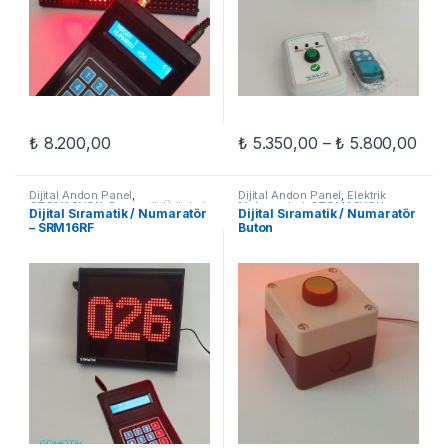
Fiya
₺
8.200,00
₺
5.350,00
–
₺
5.800,00
Bu ürünün birden fazla varyasyon
Dijital Andon Panel
,
Dijital Andon Panel
,
Elektrik
OTOMASYON
,
Sıramatik Ürünleri
Malzemeleri
,
OTOMASYON
,
Dijital Sıramatik / Numaratör
Dijital Sıramatik / Numaratör
Sıramatik Ürünleri
– SRM16RF
Buton