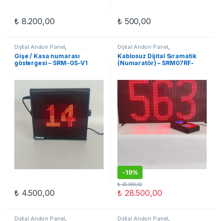
₺
8.200,00
₺
500,00
Dijital Andon Panel
,
Dijital Andon Panel
,
OTOMASYON
,
Sıramatik Ürünleri
OTOMASYON
,
Sıramatik Ürünleri
Gişe / Kasa numarası
Kablosuz Dijital Sıramatik
göstergesi – SRM-GS-V1
(Numaratör) – SRM07RF-
64×32
-
19%
₺
35.000,00
₺
4.500,00
₺
28.500,00
Dijital Andon Panel
,
Dijital Andon Panel
,