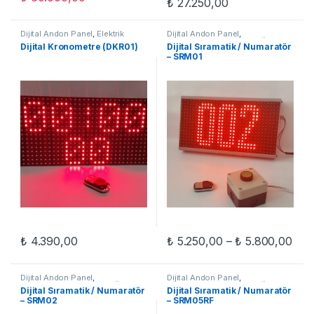
Fiyat aralığı: ₺ 
₺
27.250,00
Bu ürünün birden fazla varyasyon
Dijital Andon Panel
,
Elektrik
Dijital Andon Panel
,
Malzemeleri
,
Elektronik Kart &
OTOMASYON
,
Sıramatik Ürünleri
Dijital Kronometre (DKR01)
Dijital Sıramatik / Numaratör
Modül
,
Elektronik Komponent
,
– SRM01
OTOMASYON
Fiya
₺
4.390,00
₺
5.250,00
–
₺
5.800,00
Bu ürünün birden fazla varyasyon
Dijital Andon Panel
,
Dijital Andon Panel
,
OTOMASYON
,
Sıramatik Ürünleri
OTOMASYON
,
Sıramatik Ürünleri
Dijital Sıramatik / Numaratör
Dijital Sıramatik / Numaratör
– SRM02
– SRM05RF