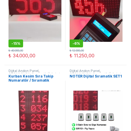
-
15%
-
6%
₺
40.000,00
₺
12.000,00
₺
34.000,00
₺
11.250,00
Dijital Andon Panel
,
Dijital Andon Panel
,
OTOMASYON
,
Sıramatik Ürünleri
OTOMASYON
,
Sıramatik Ürünleri
Kurban Kesim Sıra Takip
NOTER Dijital Sıramatik SET1
Numaratör / Sıramatik