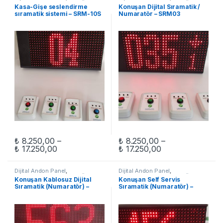
OTOMASYON
,
Sıramatik Ürünleri
OTOMASYON
,
Sıramatik Ürünleri
Kasa-Gişe seslendirme
Konuşan Dijital Sıramatik /
sıramatik sistemi – SRM-10S
Numaratör – SRM03
₺
8.250,00
–
₺
8.250,00
–
Fiyat aralığı: ₺ 8.250,00 - ₺ 17.250,00
Fiyat aralığı: ₺ 
₺
17.250,00
₺
17.250,00
Bu ürünün birden fazla varyasyonu var. Seçenekler ürün sayfasınd
Bu ürünün birden fazla varyasyon
Dijital Andon Panel
,
Dijital Andon Panel
,
OTOMASYON
,
Sıramatik Ürünleri
OTOMASYON
,
Sıramatik Ürünleri
Konuşan Kablosuz Dijital
Konuşan Self Servis
Sıramatik (Numaratör) –
Sıramatik (Numaratör) –
SRM07RF-64×32
SRM13