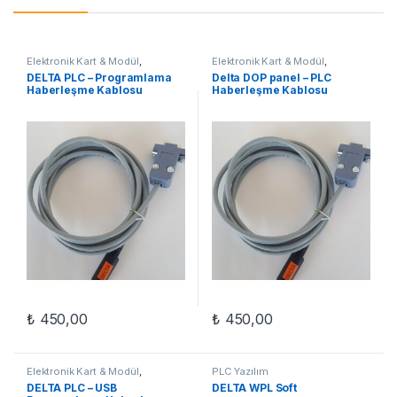
Elektronik Kart & Modül
,
Elektronik Kart & Modül
,
Otomasyon Aksesuar
,
PLC
Otomasyon Aksesuar
,
PLC
DELTA PLC – Programlama
Delta DOP panel – PLC
Ürünleri
Ürünleri
Haberleşme Kablosu
Haberleşme Kablosu
₺
450,00
₺
450,00
Elektronik Kart & Modül
,
PLC Yazılım
Otomasyon Aksesuar
,
PLC
DELTA PLC – USB
DELTA WPL Soft
Ürünleri